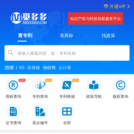
开通VIP
知识产权与科技创新服务平台
查专利
查商标
找政策
Amount (in dollars)
5G
区块链
物联网
云计算
商标查询
专利查询
专利商城
政策导航
版权查询
证书查询
高企编号
全部