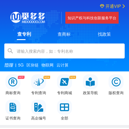
开通VIP
知识产权与科技创新服务平台
查专利
查商标
找政策
Amount (in dollars)
5G
区块链
物联网
云计算
商标查询
专利查询
专利商城
政策导航
版权查询
证书查询
高企编号
全部