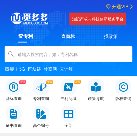
开通VIP
知识产权与科技创新服务平台
查专利
查商标
找政策
Amount (in dollars)
5G
区块链
物联网
云计算
商标查询
专利查询
专利商城
政策导航
版权查询
证书查询
高企编号
全部