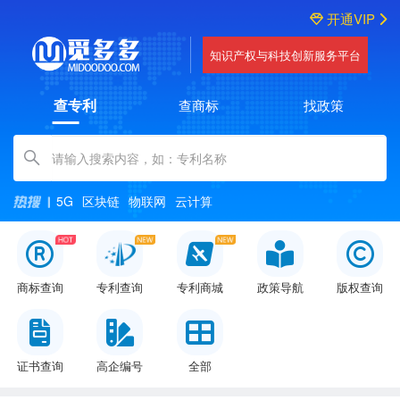
开通VIP
知识产权与科技创新服务平台
查专利
查商标
找政策
Amount (in dollars)
5G
区块链
物联网
云计算
商标查询
专利查询
专利商城
政策导航
版权查询
证书查询
高企编号
全部