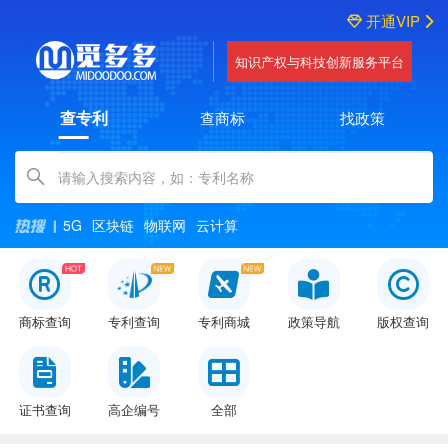
开通VIP
知识产权与科技创新服务平台
查专利
查商标
找政策
Amount (in dollars)
5G
区块链
物联网
云计算
商标查询
专利查询
专利商城
政策导航
版权查询
证书查询
高企编号
全部