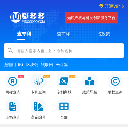
开通VIP
知识产权与科技创新服务平台
查专利
查商标
找政策
Amount (in dollars)
5G
区块链
物联网
云计算
商标查询
专利查询
专利商城
政策导航
版权查询
证书查询
高企编号
全部