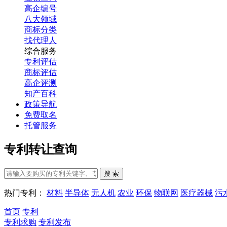
高企编号
八大领域
商标分类
找代理人
综合服务
专利评估
商标评估
高企评测
知产百科
政策导航
免费取名
托管服务
专利转让查询
搜 索
热门专利：
材料
半导体
无人机
农业
环保
物联网
医疗器械
污
首页
专利
专利求购
专利发布