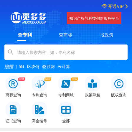
开通VIP
知识产权与科技创新服务平台
查专利
查商标
找政策
Amount (in dollars)
5G
区块链
物联网
云计算
商标查询
专利查询
专利商城
政策导航
版权查询
证书查询
高企编号
全部