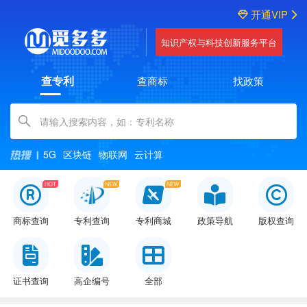
开通VIP
知识产权与科技创新服务平台
查专利
查商标
找政策
Amount (in dollars)
5G
区块链
物联网
云计算
商标查询
专利查询
专利商城
政策导航
版权查询
证书查询
高企编号
全部