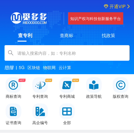
开通VIP
知识产权与科技创新服务平台
查专利
查商标
找政策
Amount (in dollars)
5G
区块链
物联网
云计算
商标查询
专利查询
专利商城
政策导航
版权查询
证书查询
高企编号
全部