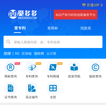
开通VIP
知识产权与科技创新服务平台
查专利
查商标
找政策
Amount (in dollars)
5G
区块链
物联网
云计算
商标查询
专利查询
专利商城
政策导航
版权查询
证书查询
高企编号
全部