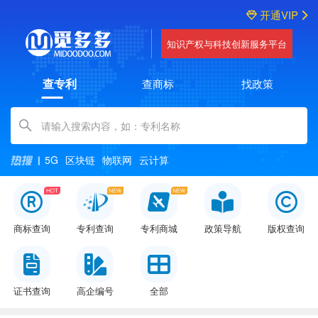
开通VIP
知识产权与科技创新服务平台
查专利
查商标
找政策
Amount (in dollars)
5G
区块链
物联网
云计算
商标查询
专利查询
专利商城
政策导航
版权查询
证书查询
高企编号
全部