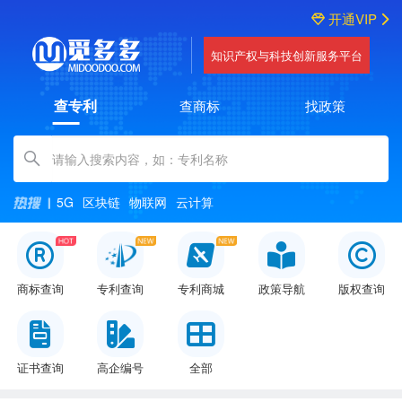
开通VIP
知识产权与科技创新服务平台
查专利
查商标
找政策
Amount (in dollars)
5G
区块链
物联网
云计算
商标查询
专利查询
专利商城
政策导航
版权查询
证书查询
高企编号
全部